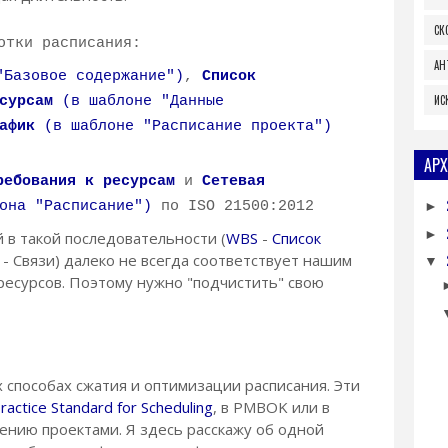
СК
отки расписания:
АН
Базовое содержание")
,
Список
ИС
сурсам
(в шаблоне "Данные
афик
(в шаблоне "Расписание проекта")
АРХ
ребования к ресурсам
и
Сетевая
она "Расписание")
по ISO 21500:2012
►
►
 в такой последовательности (
WBS
-
Список
- Связи) далеко не всегда соответствует нашим
▼
 ресурсов. Поэтому нужно "подчистить" свою
х способах сжатия и оптимизации расписания. Эти
ractice Standard for Scheduling
, в PMBOK или в
ению проектами. Я здесь расскажу об одной