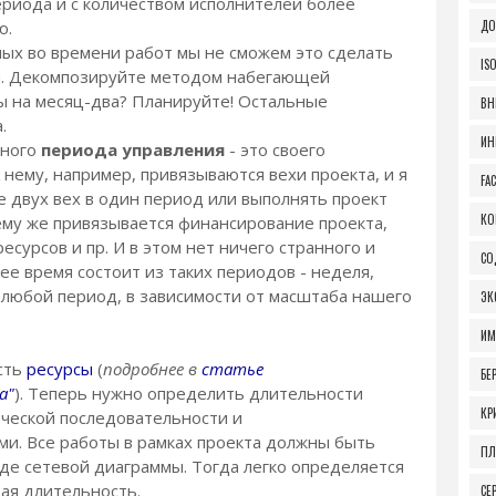
риода и с количеством исполнителей более
ю.
ДО
ных во времени работ мы не сможем это сделать
IS
тся. Декомпозируйте методом набегающей
ы на месяц-два? Планируйте! Остальные
ВН
.
ИН
рного
периода управления
- это своего
 нему, например, привязываются вехи проекта, и я
FA
 двух вех в один период или выполнять проект
КО
ему же привязывается финансирование проекта,
есурсов и пр. И в этом нет ничего странного и
СО
ее время состоит из таких периодов - неделя,
е любой период, в зависимости от масштаба нашего
ЭК
ИМ
сть
ресурсы
(
подробнее в
статье
БЕ
а"
). Теперь нужно определить длительности
КР
ической последовательности и
ми. Все работы в рамках проекта должны быть
ПЛ
де сетевой диаграммы. Тогда легко определяется
щая длительность.
СЕ