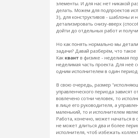
элементы. И для нас нет никакой р
делать. Можем для подпроектов исп
3), для конструктивов - шаблоны и 
детализировать снизу-вверх (способ
дойти до отдельных работ и полу
Но как понять нормально мы детал
задачи? Давай разберём, что такое
Как
квант
в физике - неделимая пор
неделимая часть проекта. Для неё с
одним исполнителем в один период
В свою очередь, размер "исполняю
управленческого периода зависят от
вовлечено сотни человек, то испо
в лице его руководителя, а управле
маленький, то и исполнителем являет
Работа, конечно, может начаться в
не может длиться два и более пери
исполнителя, чтоб избежать коллек