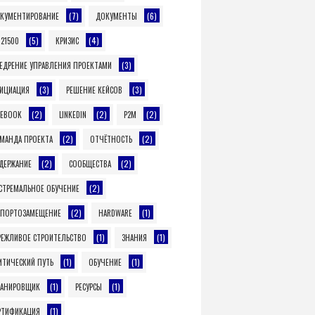
(7)
(6)
КУМЕНТИРОВАНИЕ
ДОКУМЕНТЫ
(5)
(4)
O21500
КРИЗИС
(3)
ЕДРЕНИЕ УПРАВЛЕНИЯ ПРОЕКТАМИ
(3)
(3)
ИЦИАЦИЯ
РЕШЕНИЕ КЕЙСОВ
(2)
(2)
(2)
CEBOOK
LINKEDIN
P2M
(2)
(2)
МАНДА ПРОЕКТА
ОТЧЁТНОСТЬ
(2)
(2)
ДЕРЖАНИЕ
СООБЩЕСТВА
(2)
СТРЕМАЛЬНОЕ ОБУЧЕНИЕ
(2)
(1)
ПОРТОЗАМЕЩЕНИЕ
HARDWARE
(1)
(1)
РЕЖЛИВОЕ СТРОИТЕЛЬСТВО
ЗНАНИЯ
(1)
(1)
ИТИЧЕСКИЙ ПУТЬ
ОБУЧЕНИЕ
(1)
(1)
АНИРОВЩИК
РЕСУРСЫ
(1)
РТИФИКАЦИЯ