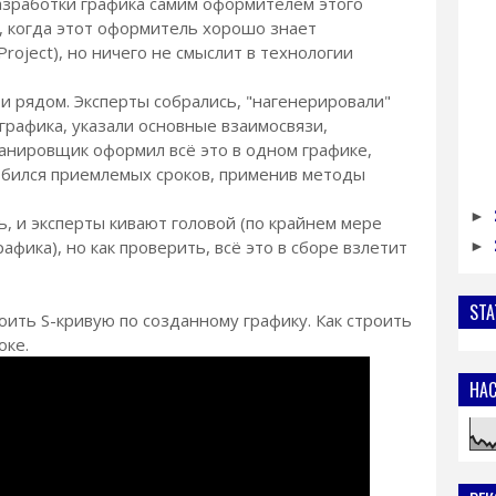
разработки графика самим оформителем этого
, когда этот оформитель хорошо знает
oject), но ничего не смыслит в технологии
 и рядом. Эксперты собрались, "нагенерировали"
 графика, указали основные взаимосвязи,
анировщик оформил всё это в одном графике,
добился приемлемых сроков, применив методы
►
ь, и эксперты кивают головой (по крайнем мере
фика), но как проверить, всё это в сборе взлетит
►
STA
оить S-кривую по созданному графику. Как строить
оке.
НА