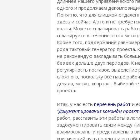
длиннее нашего управленческого пе
одного и продолжаем декомпозици
Понятно, что для слишком отдалён
здесь и сейчас. А это и не требуе
волны. Можете спланировать работ
спланируете в течение этого месяца
Кроме того, поддержание равноме
рода тактовый генератор проекта. К
не рекомендую закладывать больше
без вех дольше двух периодов. К н
регулярность поставок, выделение р
сложного, поскольку всё наше рабоч
декада, месяц, квартал... Выбирайт
проекта.
Итак, у нас есть
перечень работ
и е
"Документирование команды проект
работ, расставить эти работы в лог
задокументировать связи между ни
взаимосвязаны и представлены в ви
критический путь проекта и его об