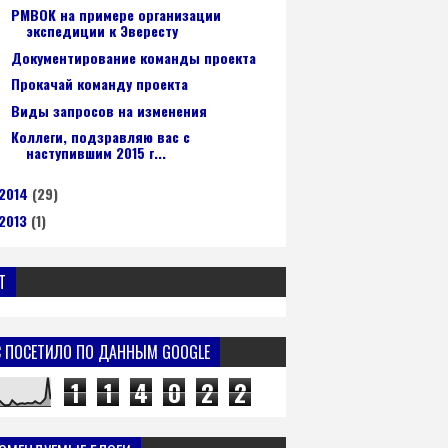
PMBOK на примере организации
экспедиции к Эвересту
Документирование команды проекта
Прокачай команду проекта
Виды запросов на изменения
Коллеги, подзравляю вас с
наступившим 2015 г...
2014
(29)
2013
(1)
T
С ПОСЕТИЛО ПО ДАННЫМ GOOGLE
1
1
4
0
2
2