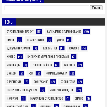
ТЕМЫ
(16)
(10)
СТРОИТЕЛЬНЫЙ ПРОЕКТ
КАЛЕНДАРНОЕ ПЛАНИРОВАНИЕ
(9)
(9)
(9)
PMBOK
ПЛАНИРОВАНИЕ
УРОКИ
(7)
(6)
(5)
ДОКУМЕНТИРОВАНИЕ
ДОКУМЕНТЫ
ISO21500
(4)
(3)
КРИЗИС
ВНЕДРЕНИЕ УПРАВЛЕНИЯ ПРОЕКТАМИ
(3)
(3)
(2)
ИНИЦИАЦИЯ
РЕШЕНИЕ КЕЙСОВ
FACEBOOK
(2)
(2)
(2)
LINKEDIN
P2M
КОМАНДА ПРОЕКТА
(2)
(2)
(2)
ОТЧЁТНОСТЬ
СОДЕРЖАНИЕ
СООБЩЕСТВА
(2)
(2)
ЭКСТРЕМАЛЬНОЕ ОБУЧЕНИЕ
ИМПОРТОЗАМЕЩЕНИЕ
(1)
(1)
(1)
HARDWARE
БЕРЕЖЛИВОЕ СТРОИТЕЛЬСТВО
ЗНАНИЯ
(1)
(1)
(1)
КРИТИЧЕСКИЙ ПУТЬ
ОБУЧЕНИЕ
ПЛАНИРОВЩИК