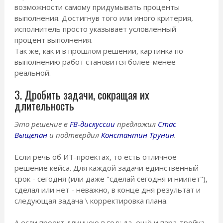
возможности самому придумывать проценты
выполнения. Достигнув того или иного критерия,
исполнитель просто указывает условленный
процент выполнения.
Так же, как и в прошлом решении, картинка по
выполнению работ становится более-менее
реальной.
3. Дробить задачи, сокращая их
длительность
Это решение в
FB-дискуссии
предложил
Стас
Выщепан
и подтвердил
Константин Трунин
.
Если речь об ИТ-проектах, то есть отличное
решение кейса. Для каждой задачи единственный
срок - сегодня (или даже "сделай сегодня и ниипет"),
сделал или нет - неважно, в конце дня результат и
следующая задача \ корректировка плана.
А если проект длинною в год; да, ещё и пара-тройка