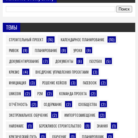
ТЕМЫ
(16)
(10)
СТРОИТЕЛЬНЫЙ ПРОЕКТ
КАЛЕНДАРНОЕ ПЛАНИРОВАНИЕ
(9)
(9)
(9)
PMBOK
ПЛАНИРОВАНИЕ
УРОКИ
(7)
(6)
(5)
ДОКУМЕНТИРОВАНИЕ
ДОКУМЕНТЫ
ISO21500
(4)
(3)
КРИЗИС
ВНЕДРЕНИЕ УПРАВЛЕНИЯ ПРОЕКТАМИ
(3)
(3)
(2)
ИНИЦИАЦИЯ
РЕШЕНИЕ КЕЙСОВ
FACEBOOK
(2)
(2)
(2)
LINKEDIN
P2M
КОМАНДА ПРОЕКТА
(2)
(2)
(2)
ОТЧЁТНОСТЬ
СОДЕРЖАНИЕ
СООБЩЕСТВА
(2)
(2)
ЭКСТРЕМАЛЬНОЕ ОБУЧЕНИЕ
ИМПОРТОЗАМЕЩЕНИЕ
(1)
(1)
(1)
HARDWARE
БЕРЕЖЛИВОЕ СТРОИТЕЛЬСТВО
ЗНАНИЯ
(1)
(1)
(1)
КРИТИЧЕСКИЙ ПУТЬ
ОБУЧЕНИЕ
ПЛАНИРОВЩИК